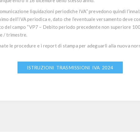
nque entro il 16 dicembre dello stesso anno.
Comunicazione liquidazioni periodiche IVA” prevedono quindi l’inna
nimo dell’IVA periodica e, dato che l’eventuale versamento deve c
occo del campo “VP7 – Debito periodo precedente non superiore 100
e / trimestre.
ate le procedure e i report di stampa per adeguarli alla nuova nor
ISTRUZIONI TRASMISSIONI IVA 2024