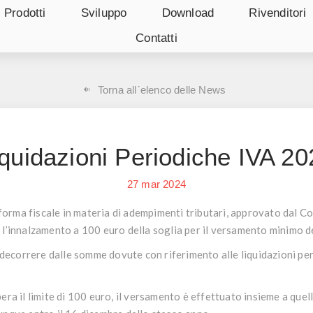
Prodotti
Sviluppo
Download
Rivenditori
Contatti
Torna allˊelenco delle News
iquidazioni Periodiche IVA 20
27
mar
2024
iforma fiscale in materia di adempimenti tributari, approvato dal Con
l’innalzamento a 100 euro della soglia per il versamento minimo de
 decorrere dalle somme dovute con riferimento alle liquidazioni per
ra il limite di 100 euro, il versamento è effettuato insieme a quell